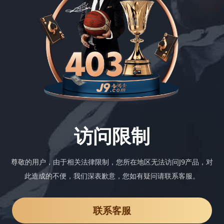
访问限制
尊敬的用户，由于相关法律限制，您所在地区无法访问J9产品，对
此造成的不便，我们深表歉意，您如有疑问请联系客服。
联系客服