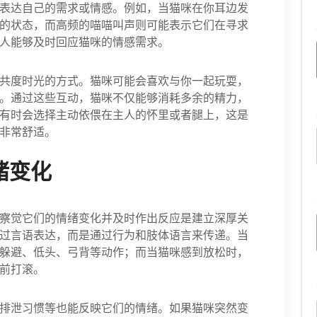
表达自己的需求或情感。例如，当猫咪在你耳边发
的状态，而高频的喵喵叫声则可能表示它们在寻求
人能够及时回应猫咪的情感需求。
共度时光的方式。猫咪可能会喜欢与你一起玩耍，
。通过这些互动，猫咪不仅能够消耗多余的精力，
有时会选择主动依偎在主人的怀里或者腿上，这是
非常舒适。
绪变化
察觉它们的情绪变化并及时作出反应是建立深厚关
过言语表达，而是通过行为和肢体语言来传递。当
躲避、低头、弓背等动作；而当猫咪感到放松时，
前打滚。
排泄习惯等也能反映它们的情绪。如果猫咪突然变