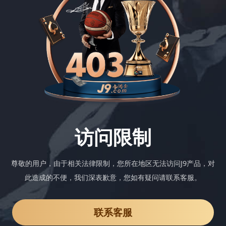
访问限制
尊敬的用户，由于相关法律限制，您所在地区无法访问J9产品，对
此造成的不便，我们深表歉意，您如有疑问请联系客服。
联系客服