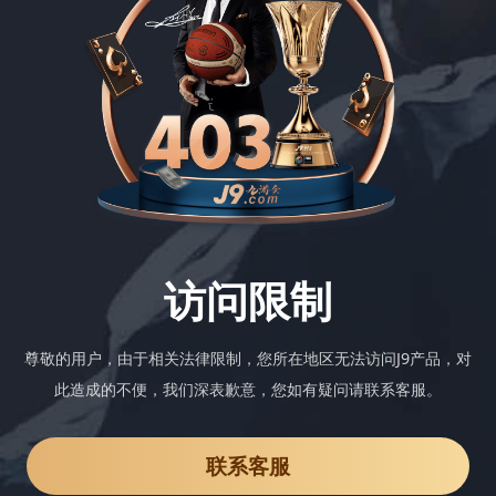
访问限制
尊敬的用户，由于相关法律限制，您所在地区无法访问J9产品，对
此造成的不便，我们深表歉意，您如有疑问请联系客服。
联系客服