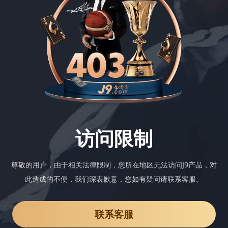
访问限制
尊敬的用户，由于相关法律限制，您所在地区无法访问J9产品，对
此造成的不便，我们深表歉意，您如有疑问请联系客服。
联系客服