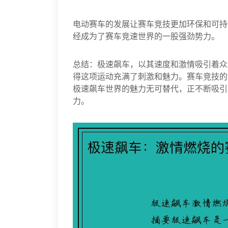
电动赛车的发展让赛车竞技更加环保和可持
经成为了赛车竞速世界的一股强劲势力。
总结：极速飙车，以其速度和激情吸引着众
得这项运动充满了刺激和魅力。赛车竞技的
极速飙车世界的魅力无可替代，正不断吸引
力。