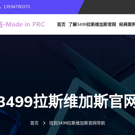
13594780370
首页
了解3499拉斯维加斯官网
经典案
3499拉斯维加斯官
首页
找到3499拉斯维加斯官网导航