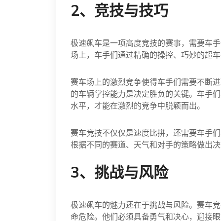
2、竞技与技巧
极速飙车是一项高度竞技的赛事，需要车手
场上，车手们通过精确的操控、巧妙的超车
赛车场上的激烈竞争使得车手们需要不断进
的车辆掌控能力是决定胜负的关键。车手们
水平，才能在激烈的竞争中脱颖而出。
赛车竞技不仅仅是速度比拼，还需要车手们
根据不同的赛道、天气和对手的策略做出决
3、挑战与风险
极速飙车的魅力还在于挑战与风险。赛车竞
命危险。他们必须具备勇气和决心，迎接眼