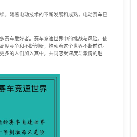
续。随着电动技术的不断发展和成熟，电动赛车已
多赛车爱好者。赛车竞速世界中的挑战与风险，使
高度竞争和不断创新，推动着这个世界不断前进。
更多的人们加入其中，共同感受速度与激情的魅