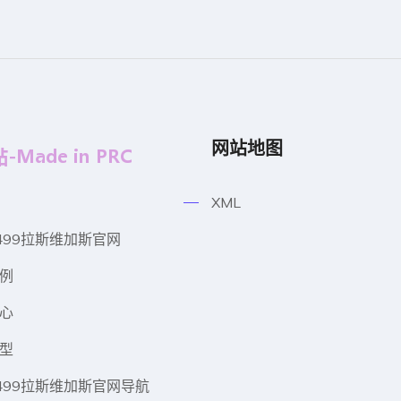
网站地图
XML
499拉斯维加斯官网
例
心
型
499拉斯维加斯官网导航