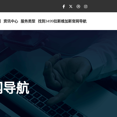
例
资讯中心
服务类型
找到3499拉斯维加斯官网导航
网导航