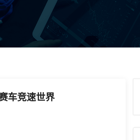
赛车竞速世界