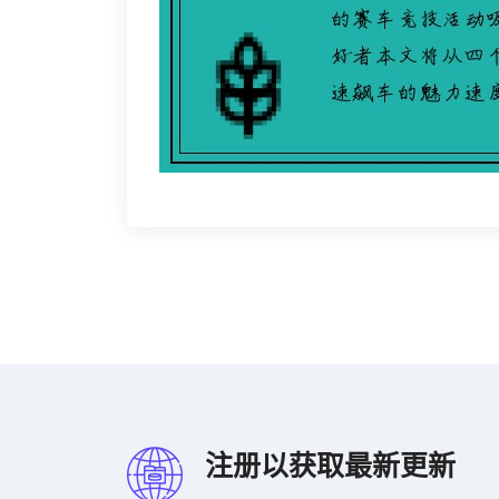
注册以获取最新更新