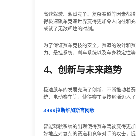
高速驾驶、激烈竞争、复杂赛道等因素都增
得极速飙车竞速世界变得更加令人向往和充
成就了无数辉煌的时刻。
为了保证赛车竞技的安全，赛道的设计和赛
力、悬挂系统、刹车系统以及车身稳定性等
4、创新与未来趋势
极速飙车的发展充满了创新，不断推动着赛
统、电动赛车等，使得赛车竞技逐渐迈入了
3499拉斯维加斯官网版
智能驾驶系统的出现使得赛车驾驶变得更加
好地应对复杂的赛道和竞争对手的攻击，提