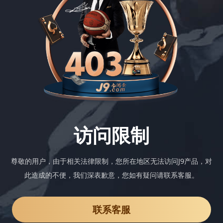
访问限制
尊敬的用户，由于相关法律限制，您所在地区无法访问J9产品，对
此造成的不便，我们深表歉意，您如有疑问请联系客服。
联系客服